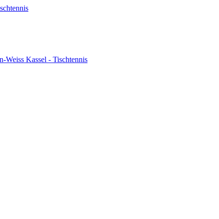
schtennis
-Weiss Kassel - Tischtennis